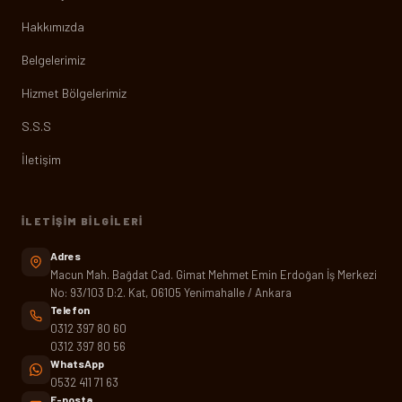
Hakkımızda
Belgelerimiz
Hizmet Bölgelerimiz
S.S.S
İletişim
İLETIŞIM BILGILERI
Adres
Macun Mah. Bağdat Cad. Gimat Mehmet Emin Erdoğan İş Merkezi
No: 93/103 D:2. Kat, 06105 Yenimahalle / Ankara
Telefon
0312 397 80 60
0312 397 80 56
WhatsApp
0532 411 71 63
E-posta