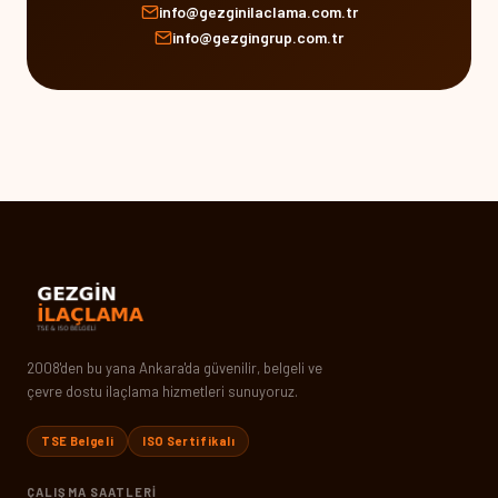
info@gezginilaclama.com.tr
info@gezgingrup.com.tr
2008'den bu yana Ankara'da güvenilir, belgeli ve
çevre dostu ilaçlama hizmetleri sunuyoruz.
TSE Belgeli
ISO Sertifikalı
ÇALIŞMA SAATLERI