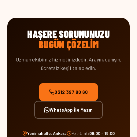
HAŞERE SORUNUNUZU
BUGÜN ÇÖZELIM
Uzman ekibimiz hizmetinizdedir. Arayın, danışın,
ücretsiz keşif talep edin.
0312 397 80 60
WhatsApp İle Yazın
Yenimahalle, Ankara
Pzt–Cmt:
09:00 – 18:00