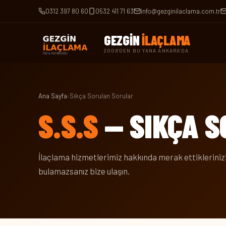
0312 397 80 60
0532 411 71 63
info@gezginilaclama.com.tr
GEZGİN
İLAÇLAMA
2008'DEN BU YANA ANKARA'DA
Ana Sayfa
›
Sıkça Sorulan Sorular
S.S.S
— SIKÇA 
İlaçlama hizmetlerimiz hakkında merak ettiklerinizi
bulamazsanız bize ulaşın.