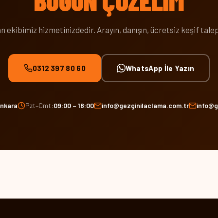
BUGÜN ÇÖZELIM
 ekibimiz hizmetinizdedir. Arayın, danışın, ücretsiz keşif talep
0312 397 80 60
WhatsApp İle Yazın
Ankara
Pzt–Cmt:
09:00 – 18:00
info@gezginilaclama.com.tr
info@g