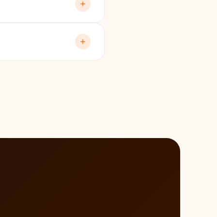
 4–6 saat, büyük endüstriyel
numarası, yapılan işlem ve
bu belgeyi kullanabilirsiniz.