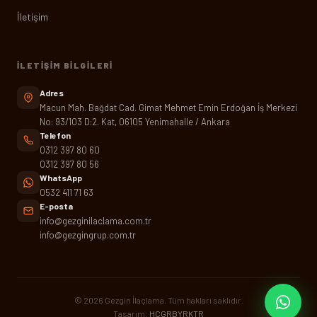
İletişim
İLETIŞIM BILGILERI
Adres
Macun Mah. Bağdat Cad. Gimat Mehmet Emin Erdoğan İş Merkezi
No: 93/103 D:2. Kat, 06105 Yenimahalle / Ankara
Telefon
0312 397 80 60
0312 397 80 56
WhatsApp
0532 411 71 63
E-posta
info@gezginilaclama.com.tr
info@gezgingrup.com.tr
© 2026 Gezgin İlaçlama. Tüm hakları saklıdır.
Tasarım:
HCGRBYRKTR