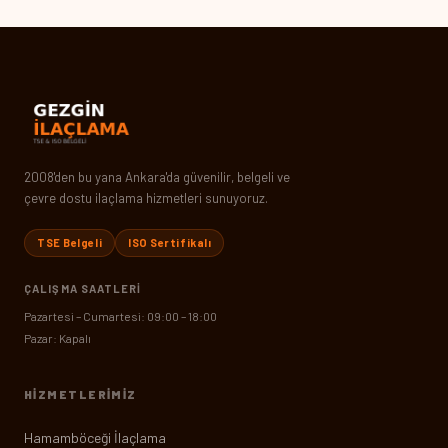
2008'den bu yana Ankara'da güvenilir, belgeli ve
çevre dostu ilaçlama hizmetleri sunuyoruz.
TSE Belgeli
ISO Sertifikalı
ÇALIŞMA SAATLERI
Pazartesi – Cumartesi: 09:00 – 18:00
Pazar: Kapalı
HIZMETLERIMIZ
Hamamböceği İlaçlama