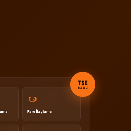
TSE
BELGELİ
lama
Fare İlaçlama