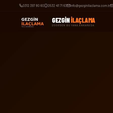
0312 397 80 60
0532 411 71 63
info@gezginilaclama.com.tr
GEZGİN
İLAÇLAMA
2008'DEN BU YANA ANKARA'DA