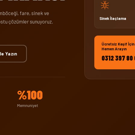
böceği, fare, sinek ve
Sinek İlaçlama
 dostu çözümler sunuyoruz.
Ücretsiz Keşif İçin
Hemen Arayın
le Yazın
0312 397 80
%100
Memnuniyet