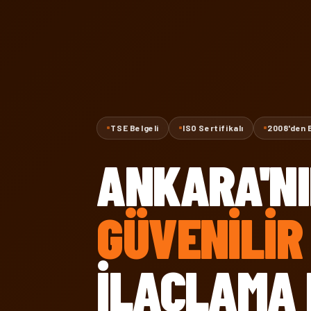
TSE Belgeli
ISO Sertifikalı
2008'den 
ANKARA'N
GÜVENILIR
İLAÇLAMA 