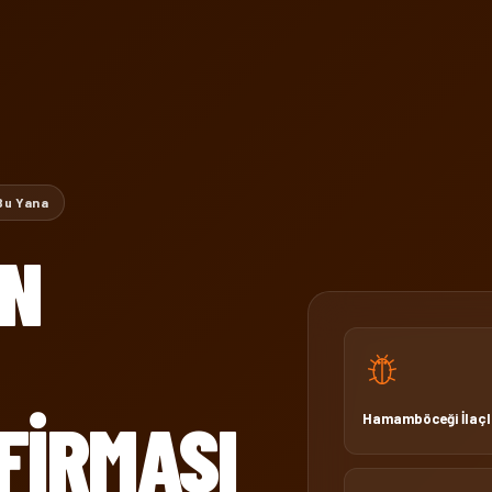
Bu Yana
IN
FIRMASI
Hamamböceği İlaç